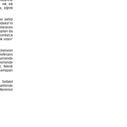
 sık sık
a, eğreti
ne sahip
ndeksi”ni
lararası
upları da
rumlarca
ik oranı”
oplamının
 referans
çerisinde
çerisinde
, teknik
zanamayan
 Sefalet
tarihinde
ltenimizi