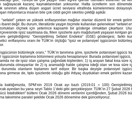
am sağlayacak kazanç kaynaklarından yoksunlar. Hatta ücretlerin son dönemde
ık sınırının altına düşen asgari ücret seviyesi etrafında kümelenmesi dolayısıyl
şan milyonlarca insanın bile çok ciddi geçim sıkıntısı çektiği aşikâr.
e “sefalet” çeken ve yüksek enflasyondan mağdur olanlar düzenli bir emek geliri
 ibaret değil. Bu durum, literatürde yaygın biçimde kullanılan geleneksel “sefalet e
orlukları ölçmek için yeterince kapsamlı bir gösterge olmaktan çıkartıyor. Ulus
rçevesinde işsiz sayılmasa da, fiilen işsizlerle aynı mağduriyeti yaşayan kırılgan gr
e geliştirdiğimiz “Genişletilmiş Sefalet Endeksi” (GSE) göstergesi, farklı ku
etici enflasyonu oranı ile TÜİK’in ölçtüğü “işsiz ve potansiyel işgücünün bütünleş
or.
l işgücünün bütünleşik oranı,” TÜİK’in tanımına göre, işsizlerle potansiyel işgücü t
el işgücünün toplamına bölünmesi yoluyla hesaplanıyor. Burada potansiyel işgücü,
damda ne de işsiz olan çalışma çağındaki kişilerden; 1) iş arayan fakat kısa süre i
durumda olmayanlar ile 2) iş aramadığı halde çalışma isteği olan ve kısa süre i
 durumda olanların toplamını tarif ediyor. Bir başka deyişle potansiyel işgücü
ına girmese de, tıpkı işsizlerde olduğu gibi ihtiyaç duydukları emek gelirini ka
nda baktığımızda, SPM’nin 2019 Ocak ayı bazlı (2019.01 = 100) Genişletilmiş
ak ayından bu yana seyri Tablo 1’deki gibi gerçekleşiyor. TÜİK’in 27 Şubat 2026 
̧gücü İstatistikleri” bülteni Ocak 2026 dönemi verilerini içerdiğinden, Şubat 2026 bü
lama takvimine paralel şekilde Ocak 2026 dönemine dek güncelliyoruz.