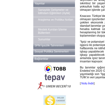
sıkıntısız bir yaş
Yayınlar
yoksulluk hatta açl
olmayan işlerde çalı
Sanayide Gelişmeler ve
İstihdam Eğilimleri (Aylık)
Kısacası Türkiye’d
olmayan işsizlerden
Araştırma ve Politika Notları
çekilen ekonomik z
standart tanımlar çe
hesaba katmak üzer
Meslek Kursları İzleme
hesaplanmış bir tük
Bültenleri
toplamından oluşuy
Sunumlar
“İşsiz ve potansiye
işgücü ile potansiy
SPM İşsizlik Tahminleri
haftasında ne istih
işbaşı yapabilecek 
Sosyal Politika Seminerleri
işbaşı yapabilecek
anlamda işsiz tanım
Bağlantılar
insanları kapsıyor.
Bu tanımlar ışığı
Endeksi’nin 2020 Oc
yayınladığı son “İs
TÜİK’in veri yayın
[
Notu İndir
]