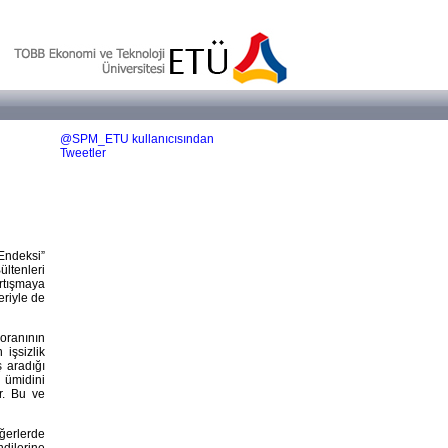
@SPM_ETU kullanıcısından
Tweetler
Endeksi”
ltenleri
artışmaya
eriyle de
 oranının
işsizlik
 aradığı
 ümidini
ar. Bu ve
ğerlerde
ndilerine