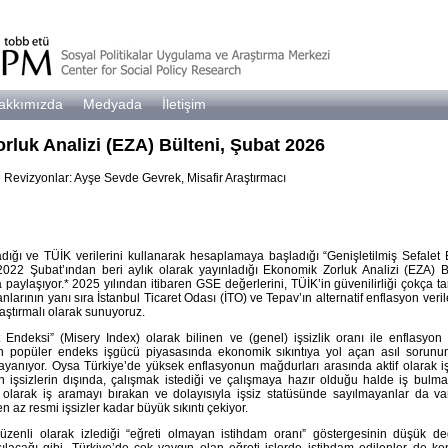
akkımızda
Medyada
İletişim
luk Analizi (EZA) Bülteni, Şubat 2026
Revizyonlar: Ayşe Sevde Gevrek, Misafir Araştırmacı
dığı ve TÜİK verilerini kullanarak hesaplamaya başladığı “Genişletilmiş Sefalet 
2022 Şubat’ından beri aylık olarak yayınladığı Ekonomik Zorluk Analizi (EZA) Bü
paylaşıyor.* 2025 yılından itibaren GSE değerlerini, TÜİK’in güvenilirliği çokça t
arının yanı sıra İstanbul Ticaret Odası (İTO) ve Tepav’ın alternatif enflasyon veril
aştırmalı olarak sunuyoruz.
t Endeksi” (Misery Index) olarak bilinen ve (genel) işsizlik oranı ile enflasyon
 popüler endeks işgücü piyasasında ekonomik sıkıntıya yol açan asıl sorunun 
yanıyor. Oysa Türkiye’de yüksek enflasyonun mağdurları arasında aktif olarak iş
 işsizlerin dışında, çalışmak istediği ve çalışmaya hazır olduğu halde iş bulma
if olarak iş aramayı bırakan ve dolayısıyla işsiz statüsünde sayılmayanlar da v
n az resmi işsizler kadar büyük sıkıntı çekiyor.
zenli olarak izlediği “eğreti olmayan istihdam oranı” göstergesinin düşük de
lacağı gibi, Türkiye’de çok yaygın olan eğreti işlerde istihdam edilenler de ke