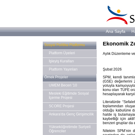
Ana Sayfa
H
Ekonomik Zor
Sosyal Politika Platformu
Platform Üyeleri
Aylık Düzenleme ve 
İşleyiş Kuralları
Şubat 2026
Platform Yayınları
SPM, kendi tanımla
Örnek Projeler
(GSE) değerlerini 
UMEM Beceri '10
yoluyla kamuoyuyla 
konu olan TÜFE oranl
Mesleki Eğitimde Sosyal
hesaplayarak karşıl
İçerme Projesi
Literatürde “Sefale
toplamından oluşan
SCORE Projesi
olduğu kabulüne da
Ankara'da Genç Girişimcilik
halde iş bulamayan
kaybettiği için akt
benzeri gruplar da e
Yükseköğretimde Suriyeli
Nitekim SPM’nin dü
Öğrenciler
seyrinden de anlaşı