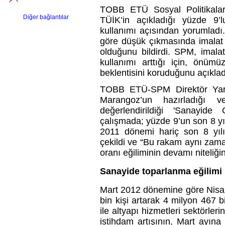
TOBB ETÜ Sosyal Politikala
Diğer bağlantılar
TÜİK’in açıkladığı yüzde 9’l
kullanımı açısından yorumladı
göre düşük çıkmasında imalat s
olduğunu bildirdi. SPM, imalat
kullanımı arttığı için, önü
beklentisini koruduğunu açıklad
TOBB ETÜ-SPM Direktör Yard
Marangoz’un hazırladığı v
değerlendirildiği 'Sanayide
çalışmada; yüzde 9’un son 8 yıl
2011 dönemi hariç son 8 yılı
çekildi ve “Bu rakam aynı zama
oranı eğiliminin devamı niteliğin
Sanayide toparlanma eğilimi
Mart 2012 dönemine göre Nisan
bin kişi artarak 4 milyon 467 b
ile altyapı hizmetleri sektörler
istihdam artışının, Mart ayına