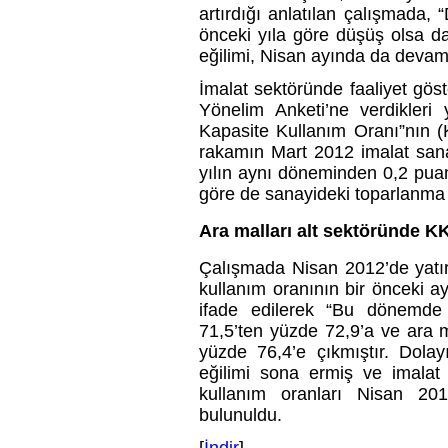
artırdığı anlatılan çalışmada, 
önceki yıla göre düşüş olsa d
eğilimi, Nisan ayında da devam e
İmalat sektöründe faaliyet göst
Yönelim Anketi’ne verdikleri
Kapasite Kullanım Oranı”nın 
rakamın Mart 2012 imalat sa
yılın aynı döneminden 0,2 pua
göre de sanayideki toparlanma e
Ara malları alt sektöründe KK
Çalışmada Nisan 2012’de yatırı
kullanım oranının bir önceki 
ifade edilerek “Bu dönemde
71,5’ten yüzde 72,9’a ve ara 
yüzde 76,4’e çıkmıştır. Dola
eğilimi sona ermiş ve imalat 
kullanım oranları Nisan 2012
bulunuldu.
[
İndir
]