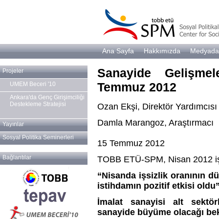
Ana Sayfa
Hakkımızda
Medyada
Sanayide Gelişmel
Projeler
Temmuz 2012
UMEM Beceri '10
Ankara'da Genç Girişimciliği
Destekleme Stratejisi
Ozan Ekşi, Direktör Yardımcısı
Damla Marangoz, Araştırmacı
Yayınlar
Sosyal Politika Seminerleri
15 Temmuz 2012
Bağlantılar
TOBB ETÜ-SPM, Nisan 2012 işs
“Nisanda işsizlik oranının d
istihdamın pozitif etkisi oldu
İmalat sanayisi alt sektör
sanayide büyüme olacağı bek