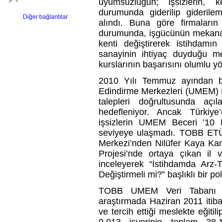
uyumsuzluğun; işsizlerin, 
durumunda giderilip giderilem
Diğer bağlantılar
alındı. Buna göre firmaları
durumunda, işgücünün mekana ba
kenti değiştirerek istihdamın a
sanayinin ihtiyaç duyduğu m
kurslarının başarısını olumlu y
2010 Yılı Temmuz ayından 
Edindirme Merkezleri (UMEM) Bec
talepleri doğrultusunda açıl
hedefleniyor. Ancak Türkiye
işsizlerin UMEM Beceri ’10 Pr
seviyeye ulaşmadı. TOBB ETÜ 
Merkezi’nden Nilüfer Kaya Kan
Projesi’nde ortaya çıkan il 
inceleyerek “İstihdamda Arz-
Değiştirmeli mi?” başlıklı bir pol
TOBB UMEM Veri Tabanı rak
araştırmada Haziran 2011 itiba
ve tercih ettiği meslekte eğiti
9.013 işyerinin toplam 38.1