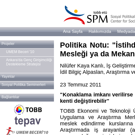
Ana Sayfa
Hakkımızda
Medyada
Politika Notu: "İsti
Projeler
Mesleği ya da Mekanı
UMEM Beceri '10
Ankara'da Genç Girişimciliği
Destekleme Stratejisi
Nilüfer Kaya Kanlı, İş Geliştir
İdil Bilgiç Alpaslan, Araştırma 
Yayınlar
23 Temmuz 2011
Sosyal Politika Seminerleri
"Konaklama imkanı verilirse 
Bağlantılar
kenti değiştirebilir"
TOBB Ekonomi ve Teknoloji Ün
Uygulama ve Araştırma Merke
meslek edindirme kurslarına ilg
Araştırmada iş arayanlar (ar