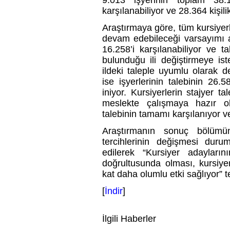
karşılanabiliyor ve 28.364 kişili
Araştırmaya göre, tüm kursiyerl
devam edebileceği varsayımı alt
16.258’i karşılanabiliyor ve t
bulunduğu ili değiştirmeye is
ildeki taleple uyumlu olarak d
ise işyerlerinin talebinin 26.5
iniyor. Kursiyerlerin stajyer t
meslekte çalışmaya hazır o
talebinin tamamı karşılanıyor ve 
Araştırmanın sonuç bölümün
tercihlerinin değişmesi durum
edilerek “Kursiyer adaylarını
doğrultusunda olması, kursiyer
kat daha olumlu etki sağlıyor” t
[
İndir
]
İlgili Haberler