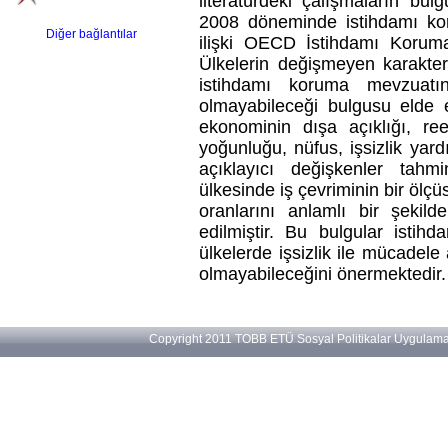
literatürdeki çalışmaların bul
2008 döneminde istihdamı koru
Diğer bağlantılar
ilişki OECD İstihdamı Koruma 
Ülkelerin değişmeyen karakteris
istihdamı koruma mevzuatını
olmayabileceği bulgusu elde e
ekonominin dışa açıklığı, ree
yoğunluğu, nüfus, işsizlik yard
açıklayıcı değişkenler tahm
ülkesinde iş çevriminin bir ölçü
oranlarını anlamlı bir şekild
edilmiştir. Bu bulgular istih
ülkelerde işsizlik ile mücadele 
olmayabileceğini önermektedir.
Copyright 2011 TOBB ETÜ Sosyal Politikalar Uygulama