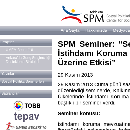
Ana Sayfa
Hakkımızda
Medyada
SPM Seminer: “Se
Projeler
UMEM Beceri '10
İstihdamı Koruma 
Ankara'da Genç Girişimciliği
Üzerine Etkisi”
Destekleme Stratejisi
Yayınlar
29 Kasım 2013
Sosyal Politika Seminerleri
29 Kasım 2013 Cuma günü saa
düzenlediği seminerde, Kalkın
Bağlantılar
Ülkelerinde İstihdamı Koruma 
başlıklı bir seminer verdi.
Seminer konusu:
İstihdamı koruma mevzuatının 