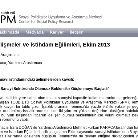
akkımızda
Medyada
Kariyer
İletişim
işmeler ve İstihdam Eğilimleri, Ekim 2013
 Araştırmacı
ca, Yardımcı Araştırmacı
ayi istihdamındaki gelişmelerden kaygılı:
Sanayi Sektöründe Olumsuz Beklentiler Güçlenmeye Başladı”
e etkili bir yere sahip olan imalat sanayisi kapasite kullanım oranları ile geleceğ
lışan TOBB ETÜ Sosyal Politikalar Uygulama ve Araştırma Merkezi (SPM), Te
k kaygılı bir tablo çizdi. İşsizlik oranının Temmuz’da yüzde 9.3 ile yükselişe geç
 arındırılmış işsizlik oranının son iki yılın en yüksek değerine ulaştığını hatırl
 bu yılın başından itibaren gelişen olumlu beklentilerin ise yerini olumsuz bekl
ı yorumunu yaptı.
rmacısı Esra DOĞAN ile Yardımcı Araştırmacı Mehmet Furkan KARACA tarafından ha
r ve İstihdam Eğilimleri’ adlı çalışmanın Ekim sayısında; sanayi istihdamında 8 aylı
 kez Haziranda gözlenen düşüşün Temmuz’da da devam ettiğine dikkat çekildi v