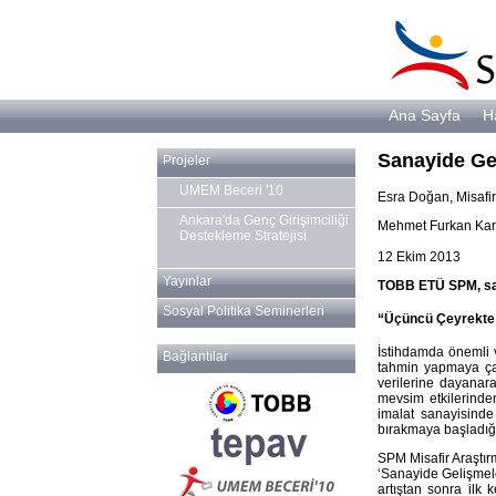
Ana Sayfa
H
Sanayide Gel
Projeler
UMEM Beceri '10
Esra Doğan, Misafir
Ankara'da Genç Girişimciliği
Mehmet Furkan Kara
Destekleme Stratejisi
12 Ekim 2013
Yayınlar
TOBB ETÜ SPM, san
Sosyal Politika Seminerleri
“Üçüncü Çeyrekte 
İstihdamda önemli v
Bağlantılar
tahmin yapmaya ça
verilerine dayanara
mevsim etkilerinden
imalat sanayisinde
bırakmaya başladığ
SPM Misafir Araştı
‘Sanayide Gelişmele
artıştan sonra ilk