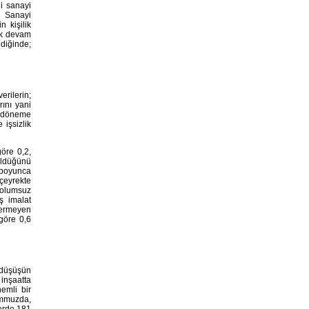
i sanayi
. Sanayi
 kişilik
ak devam
ndiğinde;
erilerin;
rını yani
ek döneme
 işsizlik
öre 0,2,
rüldüğünü
 boyunca
 çeyrekte
i olumsuz
ş imalat
termeyen
göre 0,6
 düşüşün
inşaatta
emli bir
emmuzda,
lerde 181