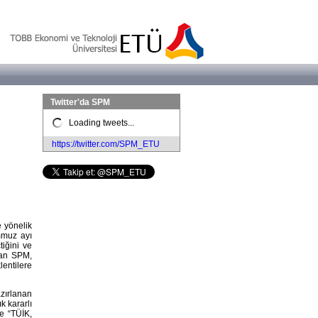
Twitter'da SPM
Loading tweets...
https://twitter.com/SPM_ETU
e yönelik
mmuz ayı
tiğini ve
atan SPM,
entilere
zırlanan
k kararlı
e “TÜİK,