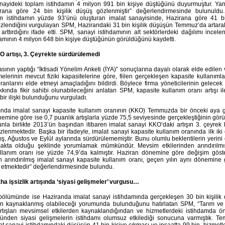
yideki toplam istihdamın 4 milyon 991 bin kişiye düştüğünü duyurmuştur. Yan
irana göre 24 bin kişilik düşüş gözlenmiştir” değerlendirmesinde bulunuldu
m istihdamın yüzde 93’ünü oluşturan imalat sanayisinde, Hazirana göre 41 bin
zlendiğini vurgulayan SPM, Hazirandaki 31 bin kişilik düşüşün Temmuz’da artar
 arttırdığını ifade etti. SPM, sanayi istihdamının alt sektörlerdeki dağılımı incele
damının 4 milyon 648 bin kişiye düştüğünün görüldüğünü kaydetti.
O artışı, 3. Çeyrekte sürdürülemedi
nın yaptığı “İktisadi Yönelim Anketi (İYA)” sonuçlarına dayalı olarak elde edilen v
melerinin mevcut fiziki kapasitelerine göre, fiilen gerçekleşen kapasite kullanımla
ranlarını elde etmeyi amaçladığını bildirdi. Böylece firma yöneticilerinin gelec
akkında fikir sahibi olunabileceğini anlatan SPM, kapasite kullanım oranı artışı ile
bir ilişki bulunduğunu vurguladı.
ında imalat sanayi kapasite kullanım oranının (KKO) Temmuzda bir önceki aya g
nemine göre ise 0,7 puanlık artışlarla yüzde 75,5 seviyesinde gerçekleştiğinin gö
nla birlikte 2013’ün başından itibaren imalat sanayi KKO’daki artışın 3. çeyrek
lenmektedir. Başka bir ifadeyle, imalat sanayi kapasite kullanım oranında ilk iki
tış, Ağustos ve Eylül aylarında sürdürülememiştir. Bunu olumlu beklentilerin yerin
makta olduğu şeklinde yorumlamak mümkündür. Mevsim etkilerinden arındırılmı
llanım oranı ise yüzde 74,9’da kalmıştır. Haziran dönemine göre değişim gös
n arındırılmış imalat sanayi kapasite kullanım oranı, geçen yılın aynı dönemine 
et etmektedir” değerlendirmesinde bulundu.
ha işsizlik artışında ‘siyasi gelişmeler’ vurgusu…
ölümünde ise Haziranda imalat sanayi istihdamında gerçekleşen 30 bin kişilik
en kaynaklanmış olabileceği yorumunda bulunduğunu hatırlatan SPM, “Tarım ve 
rtışları mevsimsel etkilerden kaynaklandığından ve hizmetlerdeki istihdamda ön
ünden siyasi gelişmelerin istihdamı olumsuz etkilediği sonucuna varmıştık. T
t sanayi istihdamındaki düşüşün 41 bin kişiye çıkması ve inşaatta 99 bin, hizmet