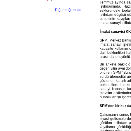
Temmuz ayında sana
istihdamında, Haz
Diğer bağlantılar
sektöründeki topla
istihdam düşüşü gö
etmesinin kaygıları
imalat sanayi istih
İmalat sanayisi KK
SPM, Merkez Bankası
imalat sanayi işlet
kapasite kullanım o
dair beklentileri h
arasında ters yönlü 
Bu ankete bakıldığ
geçen yılın aynı dö
bildiren SPM “Bunu
sürdürülemediği göz
gözlenen kararlı ar
beklentilere bırak
sanayi kapasite ku
mevsim etkilerinde
puanlık artışa işar
SPM’den bir kez da
Çalışmanın sonuç b
siyasi gelişmelerd
görülen istihdam a
zayıflama görüldüğ
Hazirana göre imala